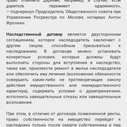
право
отменить дарение, например
,
в случае, если
даритель переживет одаряемого»,
—
подчеркнул Председатель Общественного совета при
Управлении Росреестра по Москве, нотариус Антон
Фролкин.
Наследственный договор
является двусторонним
соглашением, которое наследодатель заключает с
другим лицом, способным призываться к
наследованию. В договоре можно установить
конкретные условия, которые должны будут
выполнять стороны для вступления в наследство,
такие как: произвести ремонт в жилье наследодателя
или обеспечить ему лечение (возложение обязанности
совершить какие-либо не противоречащие закону
действия имущественного или неимущественного
характера), содержать условие о душеприказчике,
исполнить завещательные отказы или завещательные
возложения.
При этом, в отличие от договора пожизненной ренты,
право собственности на имущество перейдет к
наследнику только после смерти собственника и при